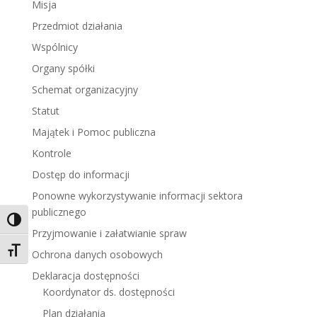
Misja
Przedmiot działania
Wspólnicy
Organy spółki
Schemat organizacyjny
Statut
Majątek i Pomoc publiczna
Kontrole
Dostęp do informacji
Ponowne wykorzystywanie informacji sektora
publicznego
Toggle High Contrast
Przyjmowanie i załatwianie spraw
Toggle Font size
Ochrona danych osobowych
Deklaracja dostępności
Koordynator ds. dostępności
Plan działania