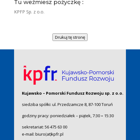
Tu weźmiesz pożyczkę :
KPFP Sp. z o.o.
Drukuj tę stronę
Kujawsko – Pomorski Fundusz Rozwoju sp. z o.o.
siedziba spółki: ul. Przedzamcze 8, 87-100 Toruń
godziny pracy: poniedziałek – piątek, 7:30
–
15:30
sekretariat:
56 475 63 00
e-mail:
biuro(at)kpfr.pl