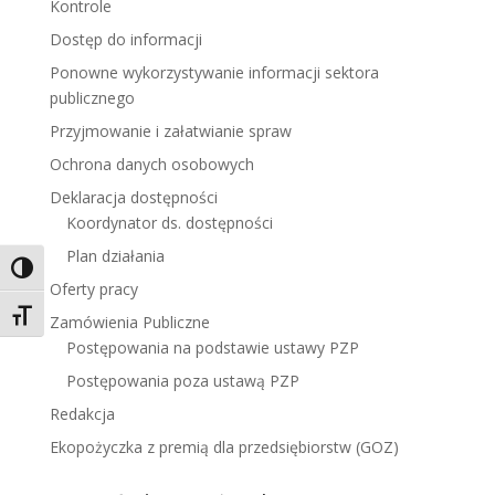
Kontrole
Dostęp do informacji
Ponowne wykorzystywanie informacji sektora
publicznego
Przyjmowanie i załatwianie spraw
Ochrona danych osobowych
Deklaracja dostępności
Koordynator ds. dostępności
Plan działania
Toggle High Contrast
Oferty pracy
Toggle Font size
Zamówienia Publiczne
Postępowania na podstawie ustawy PZP
Postępowania poza ustawą PZP
Redakcja
Ekopożyczka z premią dla przedsiębiorstw (GOZ)