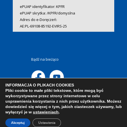
ePUAP identyfikator: KPFR
ePUAP skrytka: /KPFR/domyslna
Adres do e-Doręczeń:
AE:PL-69108-85192-EVIRS-25
Bądź na bieżąco
INFORMACJA O PLIKACH COOKIES
Pliki cookie to małe pliki tekstowe, które mogą być
wykorzystywane przez strony internetowe w celu
usprawnienia korzystania z nich przez użytkownika. Możesz
dowiedzieć się więcej o tym, jakich ciasteczek używamy, lub
wyłączyć je w
ustawieniach
.
Akceptuj
Ustawienia