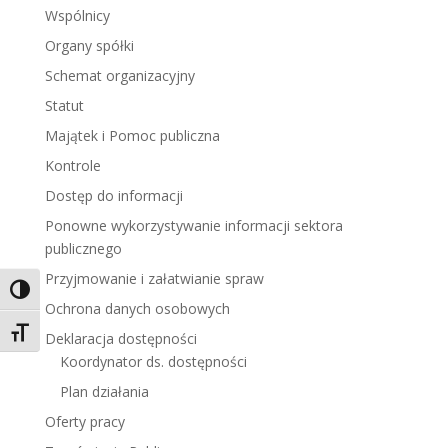
Wspólnicy
Organy spółki
Schemat organizacyjny
Statut
Majątek i Pomoc publiczna
Kontrole
Dostęp do informacji
Ponowne wykorzystywanie informacji sektora
publicznego
Przyjmowanie i załatwianie spraw
Toggle High Contrast
Ochrona danych osobowych
Toggle Font size
Deklaracja dostępności
Koordynator ds. dostępności
Plan działania
Oferty pracy