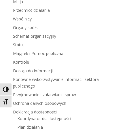
Misja
Przedmiot działania
Wspólnicy
Organy spółki
Schemat organizacyjny
Statut
Majątek i Pomoc publiczna
Kontrole
Dostęp do informacji
Ponowne wykorzystywanie informacji sektora
publicznego
Toggle High Contrast
Przyjmowanie i załatwianie spraw
Toggle Font size
Ochrona danych osobowych
Deklaracja dostępności
Koordynator ds. dostępności
Plan działania