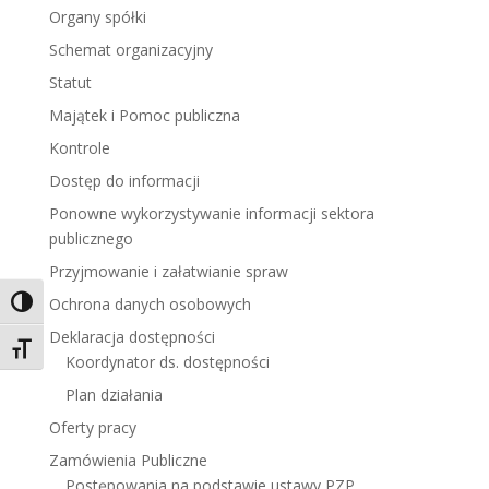
Organy spółki
Schemat organizacyjny
Statut
Majątek i Pomoc publiczna
Kontrole
Dostęp do informacji
Ponowne wykorzystywanie informacji sektora
publicznego
Przyjmowanie i załatwianie spraw
Ochrona danych osobowych
Toggle High Contrast
Deklaracja dostępności
Toggle Font size
Koordynator ds. dostępności
Plan działania
Oferty pracy
Zamówienia Publiczne
Postępowania na podstawie ustawy PZP