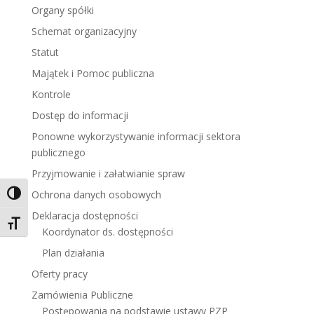
Organy spółki
Schemat organizacyjny
Statut
Majątek i Pomoc publiczna
Kontrole
Dostęp do informacji
Ponowne wykorzystywanie informacji sektora
publicznego
Przyjmowanie i załatwianie spraw
Ochrona danych osobowych
Toggle High Contrast
Deklaracja dostępności
Toggle Font size
Koordynator ds. dostępności
Plan działania
Oferty pracy
Zamówienia Publiczne
Postępowania na podstawie ustawy PZP