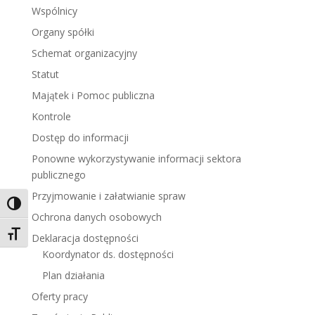
Wspólnicy
Organy spółki
Schemat organizacyjny
Statut
Majątek i Pomoc publiczna
Kontrole
Dostęp do informacji
Ponowne wykorzystywanie informacji sektora
publicznego
Przyjmowanie i załatwianie spraw
Toggle High Contrast
Ochrona danych osobowych
Toggle Font size
Deklaracja dostępności
Koordynator ds. dostępności
Plan działania
Oferty pracy