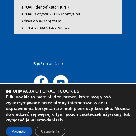
ePUAP identyfikator: KPFR
ePUAP skrytka: /KPFR/domyslna
Adres do e-Doręczeń:
AE:PL-69108-85192-EVIRS-25
Bądź na bieżąco
INFORMACJA O PLIKACH COOKIES
Pliki cookie to małe pliki tekstowe, które mogą być
wykorzystywane przez strony internetowe w celu
usprawnienia korzystania z nich przez użytkownika. Możesz
dowiedzieć się więcej o tym, jakich ciasteczek używamy, lub
wyłączyć je w
ustawieniach
.
Akceptuj
Ustawienia