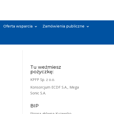
Oferta wsparcia
Zamówienia publiczne
Tu weźmiesz
pożyczkę:
KPFP Sp. z o.o.
Konsorcjum ECDF S.A., Mega
Sonic S.A.
BIP
Strona główna Kujawsko-