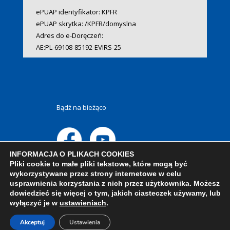
ePUAP identyfikator: KPFR
ePUAP skrytka: /KPFR/domyslna
Adres do e-Doręczeń:
AE:PL-69108-85192-EVIRS-25
Bądź na bieżąco
INFORMACJA O PLIKACH COOKIES
Pliki cookie to małe pliki tekstowe, które mogą być
wykorzystywane przez strony internetowe w celu
usprawnienia korzystania z nich przez użytkownika. Możesz
dowiedzieć się więcej o tym, jakich ciasteczek używamy, lub
wyłączyć je w
ustawieniach
.
Akceptuj
Ustawienia