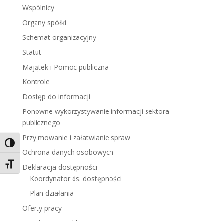
Wspólnicy
Organy spółki
Schemat organizacyjny
Statut
Majątek i Pomoc publiczna
Kontrole
Dostęp do informacji
Ponowne wykorzystywanie informacji sektora
publicznego
Przyjmowanie i załatwianie spraw
Toggle High Contrast
Ochrona danych osobowych
Toggle Font size
Deklaracja dostępności
Koordynator ds. dostępności
Plan działania
Oferty pracy