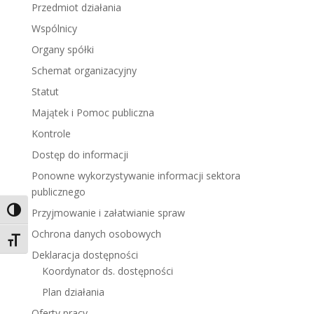
Przedmiot działania
Wspólnicy
Organy spółki
Schemat organizacyjny
Statut
Majątek i Pomoc publiczna
Kontrole
Dostęp do informacji
Ponowne wykorzystywanie informacji sektora
publicznego
Toggle High Contrast
Przyjmowanie i załatwianie spraw
Ochrona danych osobowych
Toggle Font size
Deklaracja dostępności
Koordynator ds. dostępności
Plan działania
Oferty pracy