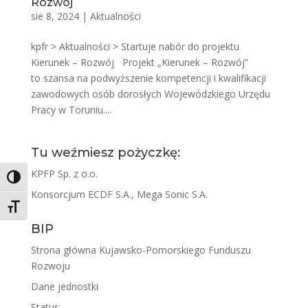
Rozwój
sie 8, 2024
|
Aktualności
kpfr > Aktualności > Startuje nabór do projektu
Kierunek – Rozwój Projekt „Kierunek – Rozwój”
to szansa na podwyższenie kompetencji i kwalifikacji
zawodowych osób dorosłych Wojewódzkiego Urzędu
Pracy w Toruniu....
Tu weźmiesz pożyczkę:
KPFP Sp. z o.o.
Toggle High Contrast
Konsorcjum ECDF S.A., Mega Sonic S.A.
Toggle Font size
BIP
Strona główna Kujawsko-Pomorskiego Funduszu
Rozwoju
Dane jednostki
Status