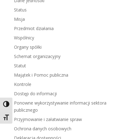
Dane jednostki
Status
Misja
Przedmiot działania
Wspólnicy
Organy spółki
Schemat organizacyjny
Statut
Majątek i Pomoc publiczna
Kontrole
Dostęp do informacji
Ponowne wykorzystywanie informacji sektora
Toggle High Contrast
publicznego
Toggle Font size
Przyjmowanie i załatwianie spraw
Ochrona danych osobowych
Deklaracja dostępności