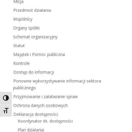
Misja
Przedmiot działania
Wspólnicy
Organy spółki
Schemat organizacyjny
Statut
Majątek i Pomoc publiczna
Kontrole
Dostęp do informacji
Ponowne wykorzystywanie informacji sektora
publicznego
Przyjmowanie i załatwianie spraw
Toggle High Contrast
Ochrona danych osobowych
Toggle Font size
Deklaracja dostępności
Koordynator ds. dostępności
Plan działania