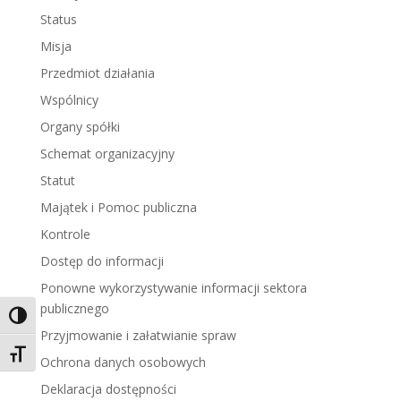
Status
Misja
Przedmiot działania
Wspólnicy
Organy spółki
Schemat organizacyjny
Statut
Majątek i Pomoc publiczna
Kontrole
Dostęp do informacji
Ponowne wykorzystywanie informacji sektora
publicznego
Toggle High Contrast
Przyjmowanie i załatwianie spraw
Toggle Font size
Ochrona danych osobowych
Deklaracja dostępności