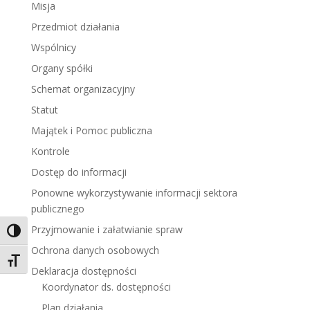
Misja
Przedmiot działania
Wspólnicy
Organy spółki
Schemat organizacyjny
Statut
Majątek i Pomoc publiczna
Kontrole
Dostęp do informacji
Ponowne wykorzystywanie informacji sektora
publicznego
Przyjmowanie i załatwianie spraw
Toggle High Contrast
Ochrona danych osobowych
Toggle Font size
Deklaracja dostępności
Koordynator ds. dostępności
Plan działania