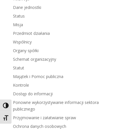
Dane jednostki
Status
Misja
Przedmiot działania
Wspólnicy
Organy spółki
Schemat organizacyjny
Statut
Majątek i Pomoc publiczna
Kontrole
Dostęp do informacji
Ponowne wykorzystywanie informacji sektora
Toggle High Contrast
publicznego
Przyjmowanie i załatwianie spraw
Toggle Font size
Ochrona danych osobowych