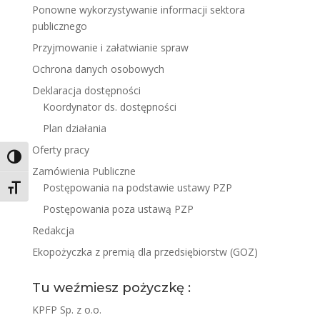
Ponowne wykorzystywanie informacji sektora
publicznego
Przyjmowanie i załatwianie spraw
Ochrona danych osobowych
Deklaracja dostępności
Koordynator ds. dostępności
Plan działania
Oferty pracy
Toggle High Contrast
Zamówienia Publiczne
Postępowania na podstawie ustawy PZP
Toggle Font size
Postępowania poza ustawą PZP
Redakcja
Ekopożyczka z premią dla przedsiębiorstw (GOZ)
Tu weźmiesz pożyczkę :
KPFP Sp. z o.o.