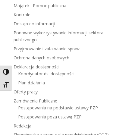
Majątek i Pomoc publiczna
Kontrole
Dostęp do informacji
Ponowne wykorzystywanie informacji sektora
publicznego
Przyjmowanie i załatwianie spraw
Ochrona danych osobowych
Deklaracja dostępności
Toggle High Contrast
Koordynator ds. dostępności
Plan działania
Toggle Font size
Oferty pracy
Zamówienia Publiczne
Postępowania na podstawie ustawy PZP
Postępowania poza ustawą PZP
Redakcja
Ekopożyczka z premią dla przedsiębiorstw (GOZ)