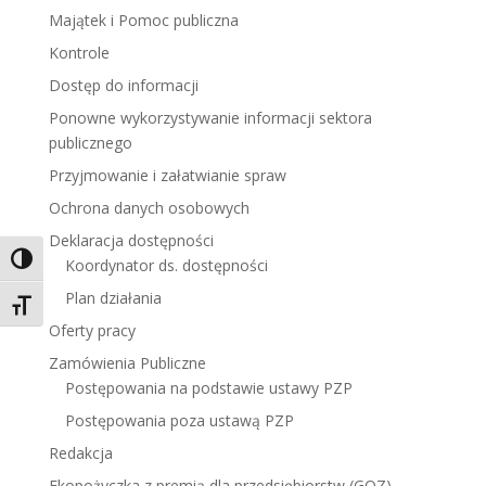
Majątek i Pomoc publiczna
Kontrole
Dostęp do informacji
Ponowne wykorzystywanie informacji sektora
publicznego
Przyjmowanie i załatwianie spraw
Ochrona danych osobowych
Deklaracja dostępności
Toggle High Contrast
Koordynator ds. dostępności
Plan działania
Toggle Font size
Oferty pracy
Zamówienia Publiczne
Postępowania na podstawie ustawy PZP
Postępowania poza ustawą PZP
Redakcja
Ekopożyczka z premią dla przedsiębiorstw (GOZ)