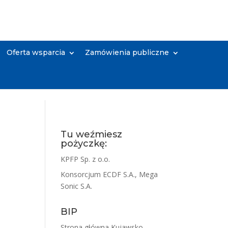
Oferta wsparcia
Zamówienia publiczne
Tu weźmiesz
pożyczkę:
KPFP Sp. z o.o.
Konsorcjum ECDF S.A., Mega
Sonic S.A.
BIP
Strona główna Kujawsko-