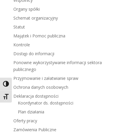
Wspólnicy
Organy spółki
Schemat organizacyjny
Statut
Majątek i Pomoc publiczna
Kontrole
Dostęp do informacji
Ponowne wykorzystywanie informacji sektora
publicznego
Przyjmowanie i załatwianie spraw
Toggle High Contrast
Ochrona danych osobowych
Deklaracja dostępności
Toggle Font size
Koordynator ds. dostępności
Plan działania
Oferty pracy
Zamówienia Publiczne