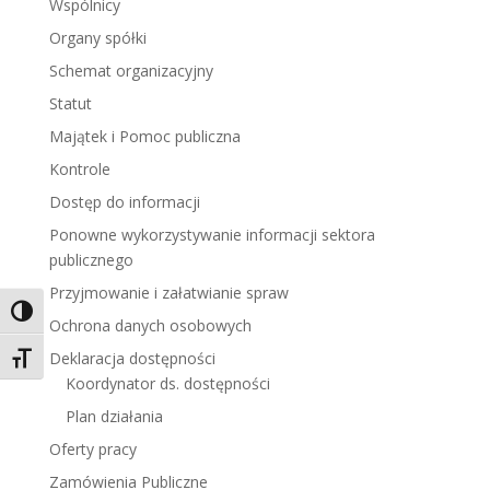
Wspólnicy
Organy spółki
Schemat organizacyjny
Statut
Majątek i Pomoc publiczna
Kontrole
Dostęp do informacji
Ponowne wykorzystywanie informacji sektora
publicznego
Przyjmowanie i załatwianie spraw
Toggle High Contrast
Ochrona danych osobowych
Deklaracja dostępności
Toggle Font size
Koordynator ds. dostępności
Plan działania
Oferty pracy
Zamówienia Publiczne