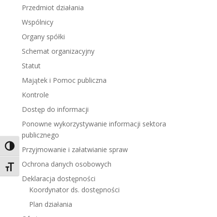
Przedmiot działania
Wspólnicy
Organy spółki
Schemat organizacyjny
Statut
Majątek i Pomoc publiczna
Kontrole
Dostęp do informacji
Ponowne wykorzystywanie informacji sektora
publicznego
Toggle High Contrast
Przyjmowanie i załatwianie spraw
Ochrona danych osobowych
Toggle Font size
Deklaracja dostępności
Koordynator ds. dostępności
Plan działania