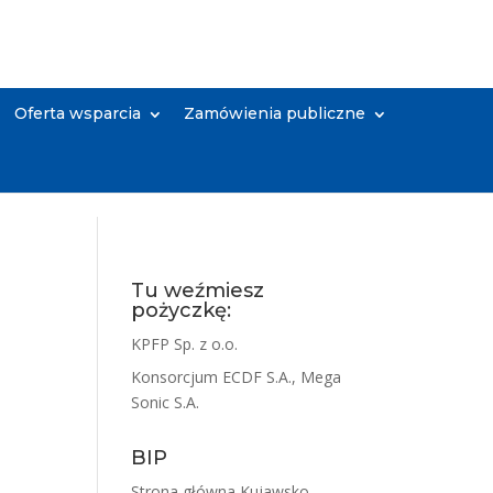
Oferta wsparcia
Zamówienia publiczne
Tu weźmiesz
pożyczkę:
KPFP Sp. z o.o.
Konsorcjum ECDF S.A., Mega
Sonic S.A.
BIP
Strona główna Kujawsko-