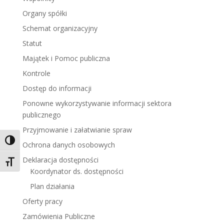
Organy spółki
Schemat organizacyjny
Statut
Majątek i Pomoc publiczna
Kontrole
Dostęp do informacji
Ponowne wykorzystywanie informacji sektora
publicznego
Przyjmowanie i załatwianie spraw
Toggle High Contrast
Ochrona danych osobowych
Deklaracja dostępności
Toggle Font size
Koordynator ds. dostępności
Plan działania
Oferty pracy
Zamówienia Publiczne