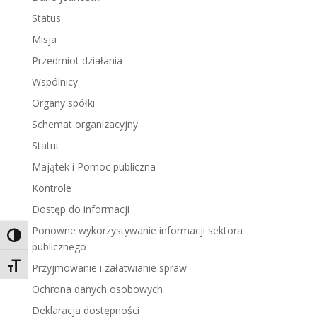
Status
Misja
Przedmiot działania
Wspólnicy
Organy spółki
Schemat organizacyjny
Statut
Majątek i Pomoc publiczna
Kontrole
Dostęp do informacji
Ponowne wykorzystywanie informacji sektora
Toggle High Contrast
publicznego
Toggle Font size
Przyjmowanie i załatwianie spraw
Ochrona danych osobowych
Deklaracja dostępności