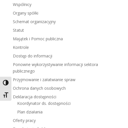
Wspólnicy
Organy spółki
Schemat organizacyjny
Statut
Majątek i Pomoc publiczna
Kontrole
Dostęp do informacji
Ponowne wykorzystywanie informacji sektora
publicznego
Przyjmowanie i załatwianie spraw
Toggle High Contrast
Ochrona danych osobowych
Toggle Font size
Deklaracja dostępności
Koordynator ds. dostępności
Plan działania
Oferty pracy