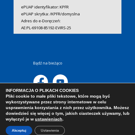
ePUAP identyfikator: KPFR
ePUAP skrytka: /KPFR/domyslna
Adres do e-Doręczeń:
AE:PL-69108-85192-EVIRS-25
Bądź na bieżąco
INFORMACJA O PLIKACH COOKIES
Pliki cookie to małe pliki tekstowe, które mogą być
wykorzystywane przez strony internetowe w celu
usprawnienia korzystania z nich przez użytkownika. Możesz
dowiedzieć się więcej o tym, jakich ciasteczek używamy, lub
wyłączyć je w
ustawieniach
.
Akceptuj
Ustawienia