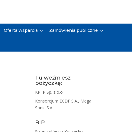
Oferta wsparcia
Zamówienia publiczne
Tu weźmiesz
pożyczkę:
KPFP Sp. z o.o.
Konsorcjum ECDF S.A., Mega
Sonic S.A.
BIP
Strona główna Kujawsko-