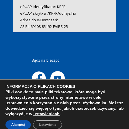
ePUAP identyfikator: KPFR
ePUAP skrytka: /KPFR/domyslna
Adres do e-Doręczeń:
AE:PL-69108-85192-EVIRS-25
Bądź na bieżąco
INFORMACJA O PLIKACH COOKIES
Pliki cookie to małe pliki tekstowe, które mogą być
wykorzystywane przez strony internetowe w celu
usprawnienia korzystania z nich przez użytkownika. Możesz
dowiedzieć się więcej o tym, jakich ciasteczek używamy, lub
wyłączyć je w
ustawieniach
.
Akceptuj
Ustawienia