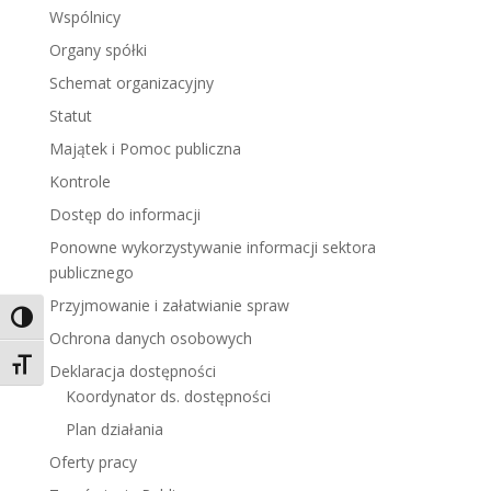
Wspólnicy
Organy spółki
Schemat organizacyjny
Statut
Majątek i Pomoc publiczna
Kontrole
Dostęp do informacji
Ponowne wykorzystywanie informacji sektora
publicznego
Przyjmowanie i załatwianie spraw
Toggle High Contrast
Ochrona danych osobowych
Toggle Font size
Deklaracja dostępności
Koordynator ds. dostępności
Plan działania
Oferty pracy