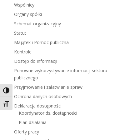
Wspólnicy
Organy spółki
Schemat organizacyjny
Statut
Majątek i Pomoc publiczna
Kontrole
Dostęp do informacji
Ponowne wykorzystywanie informacji sektora
publicznego
Przyjmowanie i załatwianie spraw
Toggle High Contrast
Ochrona danych osobowych
Toggle Font size
Deklaracja dostępności
Koordynator ds. dostępności
Plan działania
Oferty pracy