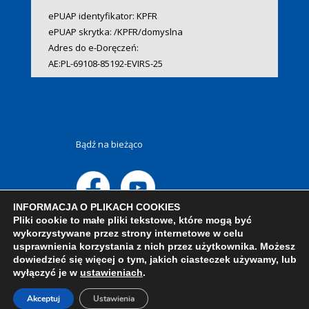
ePUAP identyfikator: KPFR
ePUAP skrytka: /KPFR/domyslna
Adres do e-Doręczeń:
AE:PL-69108-85192-EVIRS-25
Bądź na bieżąco
INFORMACJA O PLIKACH COOKIES
Pliki cookie to małe pliki tekstowe, które mogą być
wykorzystywane przez strony internetowe w celu
usprawnienia korzystania z nich przez użytkownika. Możesz
dowiedzieć się więcej o tym, jakich ciasteczek używamy, lub
wyłączyć je w
ustawieniach
.
Akceptuj
Ustawienia