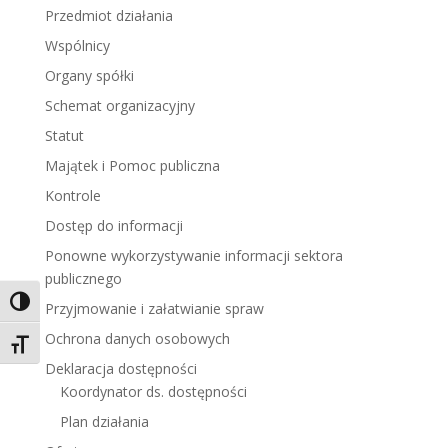
Przedmiot działania
Wspólnicy
Organy spółki
Schemat organizacyjny
Statut
Majątek i Pomoc publiczna
Kontrole
Dostęp do informacji
Ponowne wykorzystywanie informacji sektora
publicznego
Toggle High Contrast
Przyjmowanie i załatwianie spraw
Ochrona danych osobowych
Toggle Font size
Deklaracja dostępności
Koordynator ds. dostępności
Plan działania