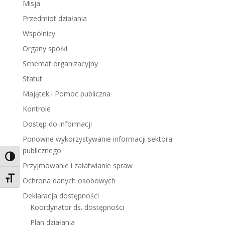
Misja
Przedmiot działania
Wspólnicy
Organy spółki
Schemat organizacyjny
Statut
Majątek i Pomoc publiczna
Kontrole
Dostęp do informacji
Ponowne wykorzystywanie informacji sektora
publicznego
Toggle High Contrast
Przyjmowanie i załatwianie spraw
Toggle Font size
Ochrona danych osobowych
Deklaracja dostępności
Koordynator ds. dostępności
Plan działania