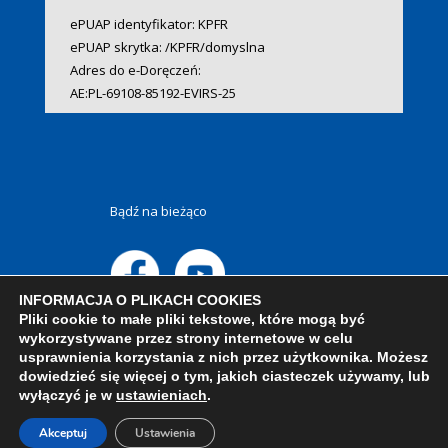
ePUAP identyfikator: KPFR
ePUAP skrytka: /KPFR/domyslna
Adres do e-Doręczeń:
AE:PL-69108-85192-EVIRS-25
Bądź na bieżąco
INFORMACJA O PLIKACH COOKIES
Pliki cookie to małe pliki tekstowe, które mogą być
wykorzystywane przez strony internetowe w celu
usprawnienia korzystania z nich przez użytkownika. Możesz
dowiedzieć się więcej o tym, jakich ciasteczek używamy, lub
wyłączyć je w
ustawieniach
.
Akceptuj
Ustawienia