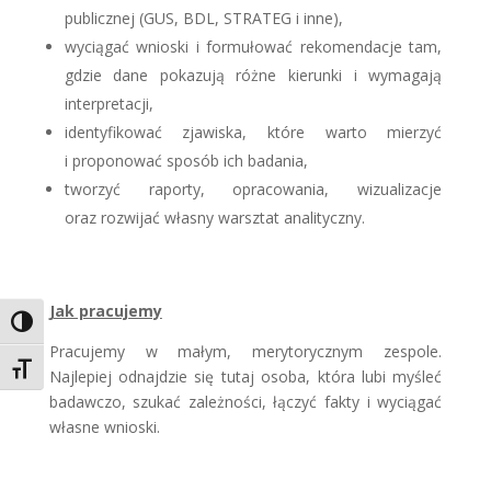
publicznej (GUS, BDL, STRATEG i inne),
wyciągać wnioski i formułować rekomendacje tam,
gdzie dane pokazują różne kierunki i wymagają
interpretacji,
identyfikować zjawiska, które warto mierzyć
i proponować sposób ich badania,
tworzyć raporty, opracowania, wizualizacje
oraz rozwijać własny warsztat analityczny.
Jak pracujemy
Toggle High Contrast
Pracujemy w małym, merytorycznym zespole.
Toggle Font size
Najlepiej odnajdzie się tutaj osoba, która lubi myśleć
badawczo, szukać zależności, łączyć fakty i wyciągać
własne wnioski.