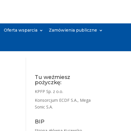
Oferta wsparcia
Zamówienia publiczne
Tu weźmiesz
pożyczkę:
KPFP Sp. z o.o.
Konsorcjum ECDF S.A., Mega
Sonic S.A.
BIP
Strona główna Kujawsko-