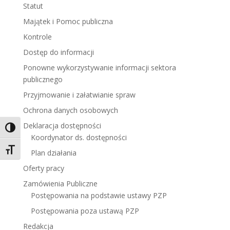
Statut
Majątek i Pomoc publiczna
Kontrole
Dostęp do informacji
Ponowne wykorzystywanie informacji sektora
publicznego
Przyjmowanie i załatwianie spraw
Ochrona danych osobowych
Deklaracja dostępności
Toggle High Contrast
Koordynator ds. dostępności
Toggle Font size
Plan działania
Oferty pracy
Zamówienia Publiczne
Postępowania na podstawie ustawy PZP
Postępowania poza ustawą PZP
Redakcja