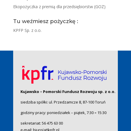
Ekopożyczka z premią dla przedsiębiorstw (GOZ)
Tu weźmiesz pożyczkę :
KPFP Sp. z o.o.
Kujawsko – Pomorski Fundusz Rozwoju sp. z o.o.
siedziba spółki: ul. Przedzamcze 8, 87-100 Toruń
godziny pracy: poniedziałek – piątek, 7:30
–
15:30
sekretariat:
56 475 63 00
e-mail:
biuro(at)kpfr.pl