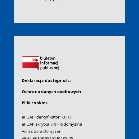
Deklaracja dostępności
Ochrona danych osobowych
Pliki cookies
ePUAP identyfikator: KPFR
ePUAP skrytka: /KPFR/domyslna
Adres do e-Doręczeń:
AE:PL-69108-85192-EVIRS-25