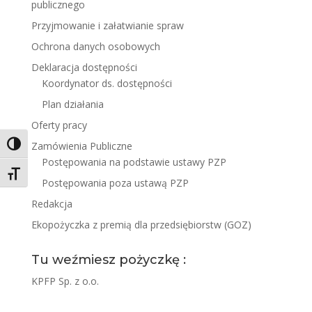
publicznego
Przyjmowanie i załatwianie spraw
Ochrona danych osobowych
Deklaracja dostępności
Koordynator ds. dostępności
Plan działania
Oferty pracy
Zamówienia Publiczne
Toggle High Contrast
Postępowania na podstawie ustawy PZP
Toggle Font size
Postępowania poza ustawą PZP
Redakcja
Ekopożyczka z premią dla przedsiębiorstw (GOZ)
Tu weźmiesz pożyczkę :
KPFP Sp. z o.o.