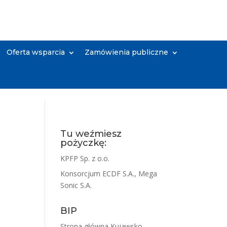
Oferta wsparcia
Zamówienia publiczne
Tu weźmiesz
pożyczkę:
KPFP Sp. z o.o.
Konsorcjum ECDF S.A., Mega
Sonic S.A.
BIP
Strona główna Kujawsko-