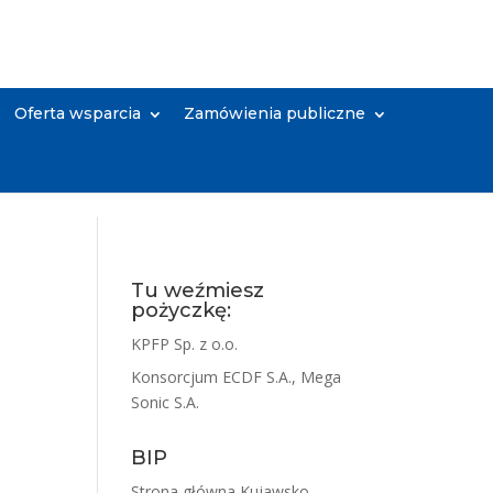
Oferta wsparcia
Zamówienia publiczne
Tu weźmiesz
pożyczkę:
KPFP Sp. z o.o.
Konsorcjum ECDF S.A., Mega
Sonic S.A.
BIP
Strona główna Kujawsko-