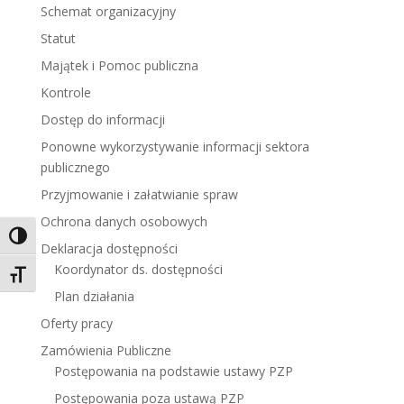
Schemat organizacyjny
Statut
Majątek i Pomoc publiczna
Kontrole
Dostęp do informacji
Ponowne wykorzystywanie informacji sektora
publicznego
Przyjmowanie i załatwianie spraw
Ochrona danych osobowych
Toggle High Contrast
Deklaracja dostępności
Koordynator ds. dostępności
Toggle Font size
Plan działania
Oferty pracy
Zamówienia Publiczne
Postępowania na podstawie ustawy PZP
Postępowania poza ustawą PZP