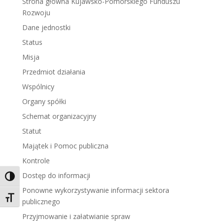
Strona główna Kujawsko-Pomorskiego Funduszu
Rozwoju
Dane jednostki
Status
Misja
Przedmiot działania
Wspólnicy
Organy spółki
Schemat organizacyjny
Statut
Majątek i Pomoc publiczna
Kontrole
Dostęp do informacji
Toggle High Contrast
Ponowne wykorzystywanie informacji sektora
Toggle Font size
publicznego
Przyjmowanie i załatwianie spraw