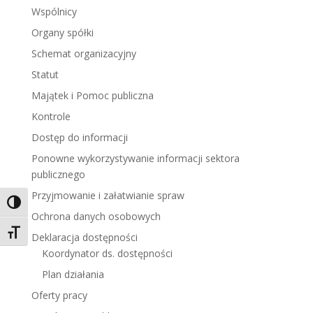
Wspólnicy
Organy spółki
Schemat organizacyjny
Statut
Majątek i Pomoc publiczna
Kontrole
Dostęp do informacji
Ponowne wykorzystywanie informacji sektora
publicznego
Przyjmowanie i załatwianie spraw
Toggle High Contrast
Ochrona danych osobowych
Toggle Font size
Deklaracja dostępności
Koordynator ds. dostępności
Plan działania
Oferty pracy