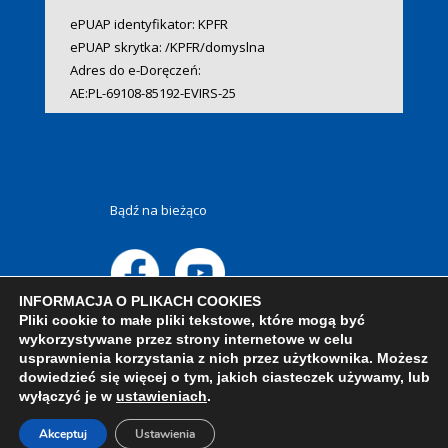
ePUAP identyfikator: KPFR
ePUAP skrytka: /KPFR/domyslna
Adres do e-Doręczeń:
AE:PL-69108-85192-EVIRS-25
Bądź na bieżąco
INFORMACJA O PLIKACH COOKIES
Pliki cookie to małe pliki tekstowe, które mogą być
wykorzystywane przez strony internetowe w celu
usprawnienia korzystania z nich przez użytkownika. Możesz
dowiedzieć się więcej o tym, jakich ciasteczek używamy, lub
wyłączyć je w
ustawieniach
.
Akceptuj
Ustawienia