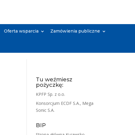
Oferta wsparcia
Zamówienia publiczne
Tu weźmiesz
pożyczkę:
KPFP Sp. z o.o.
Konsorcjum ECDF S.A., Mega
Sonic S.A.
BIP
Strona główna Kujawsko-