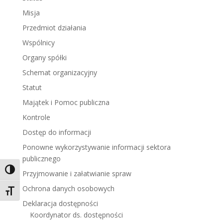
Misja
Przedmiot działania
Wspólnicy
Organy spółki
Schemat organizacyjny
Statut
Majątek i Pomoc publiczna
Kontrole
Dostęp do informacji
Ponowne wykorzystywanie informacji sektora
publicznego
Toggle High Contrast
Przyjmowanie i załatwianie spraw
Ochrona danych osobowych
Toggle Font size
Deklaracja dostępności
Koordynator ds. dostępności