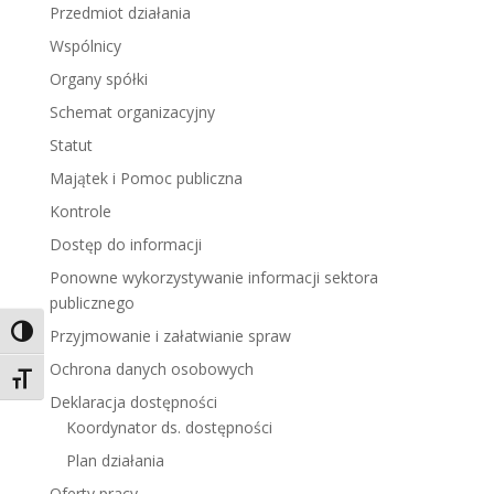
Przedmiot działania
Wspólnicy
Organy spółki
Schemat organizacyjny
Statut
Majątek i Pomoc publiczna
Kontrole
Dostęp do informacji
Ponowne wykorzystywanie informacji sektora
publicznego
Toggle High Contrast
Przyjmowanie i załatwianie spraw
Ochrona danych osobowych
Toggle Font size
Deklaracja dostępności
Koordynator ds. dostępności
Plan działania
Oferty pracy