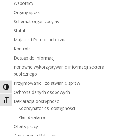
Wspólnicy
Organy spółki
Schemat organizacyjny
Statut
Majątek i Pomoc publiczna
Kontrole
Dostęp do informacji
Ponowne wykorzystywanie informacji sektora
publicznego
Przyjmowanie i załatwianie spraw
Toggle High Contrast
Ochrona danych osobowych
Toggle Font size
Deklaracja dostępności
Koordynator ds. dostępności
Plan działania
Oferty pracy
Zamówienia Publiczne