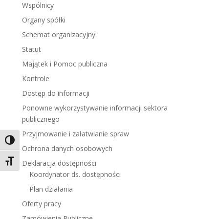
Wspólnicy
Organy spółki
Schemat organizacyjny
Statut
Majątek i Pomoc publiczna
Kontrole
Dostęp do informacji
Ponowne wykorzystywanie informacji sektora
publicznego
Przyjmowanie i załatwianie spraw
Toggle High Contrast
Ochrona danych osobowych
Toggle Font size
Deklaracja dostępności
Koordynator ds. dostępności
Plan działania
Oferty pracy
Zamówienia Publiczne