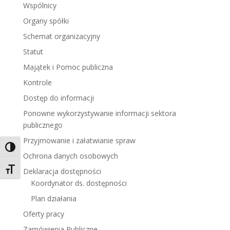
Wspólnicy
Organy spółki
Schemat organizacyjny
Statut
Majątek i Pomoc publiczna
Kontrole
Dostęp do informacji
Ponowne wykorzystywanie informacji sektora
publicznego
Przyjmowanie i załatwianie spraw
Toggle High Contrast
Ochrona danych osobowych
Toggle Font size
Deklaracja dostępności
Koordynator ds. dostępności
Plan działania
Oferty pracy
Zamówienia Publiczne