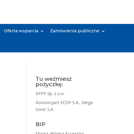
Oferta wsparcia
Zamówienia publiczne
Tu weźmiesz
pożyczkę:
KPFP Sp. z o.o.
Konsorcjum ECDF S.A., Mega
Sonic S.A.
BIP
Strona główna Kujawsko-