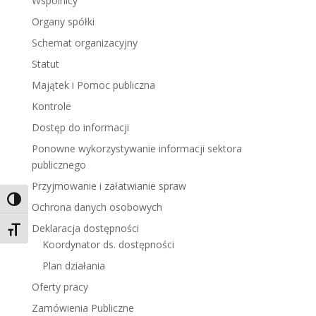
Wspólnicy
Organy spółki
Schemat organizacyjny
Statut
Majątek i Pomoc publiczna
Kontrole
Dostęp do informacji
Ponowne wykorzystywanie informacji sektora
publicznego
Przyjmowanie i załatwianie spraw
Toggle High Contrast
Ochrona danych osobowych
Deklaracja dostępności
Toggle Font size
Koordynator ds. dostępności
Plan działania
Oferty pracy
Zamówienia Publiczne