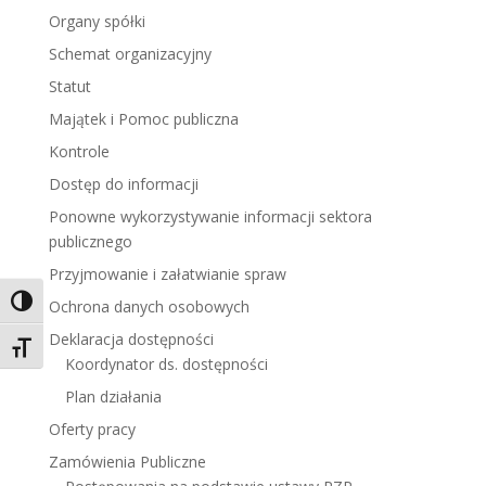
Organy spółki
Schemat organizacyjny
Statut
Majątek i Pomoc publiczna
Kontrole
Dostęp do informacji
Ponowne wykorzystywanie informacji sektora
publicznego
Przyjmowanie i załatwianie spraw
Toggle High Contrast
Ochrona danych osobowych
Deklaracja dostępności
Toggle Font size
Koordynator ds. dostępności
Plan działania
Oferty pracy
Zamówienia Publiczne